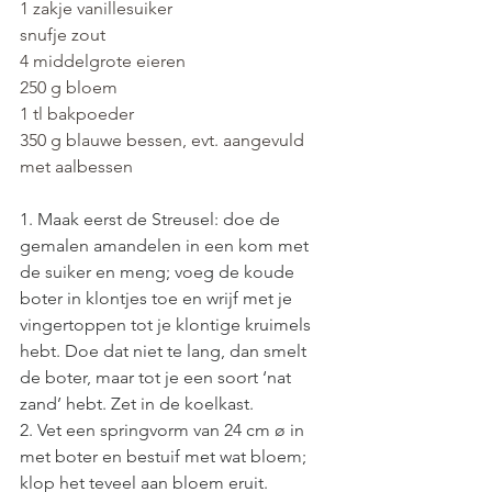
1 zakje vanillesuiker
snufje zout
4 middelgrote eieren
250 g bloem
1 tl bakpoeder
350 g blauwe bessen, evt. aangevuld 
met aalbessen
1. Maak eerst de Streusel: doe de 
gemalen amandelen in een kom met 
de suiker en meng; voeg de koude 
boter in klontjes toe en wrijf met je 
vingertoppen tot je klontige kruimels 
hebt. Doe dat niet te lang, dan smelt 
de boter, maar tot je een soort ‘nat 
zand’ hebt. Zet in de koelkast.
2. Vet een springvorm van 24 cm ø in 
met boter en bestuif met wat bloem; 
klop het teveel aan bloem eruit. 