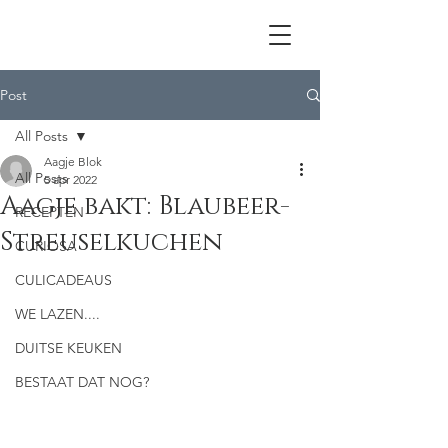
Post
All Posts
Aagje Blok
All Posts
5 apr 2022
Aagje bakt: Blaubeer-
RECEPTEN
Streuselkuchen
CURIOSA
CULICADEAUS
WE LAZEN....
DUITSE KEUKEN
BESTAAT DAT NOG?