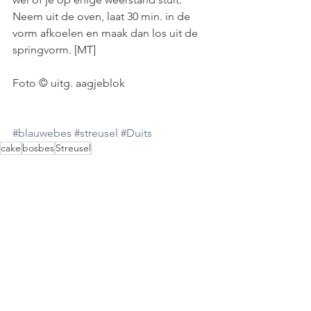
Neem uit de oven, laat 30 min. in de 
vorm afkoelen en maak dan los uit de 
springvorm. [MT]
Foto © uitg. aagjeblok
#blauwebes
#streusel
#Duits
cake
bosbes
Streusel
RECEPTEN
DUITSE KEUKEN
Alles weergeven
Gerelateerde posts