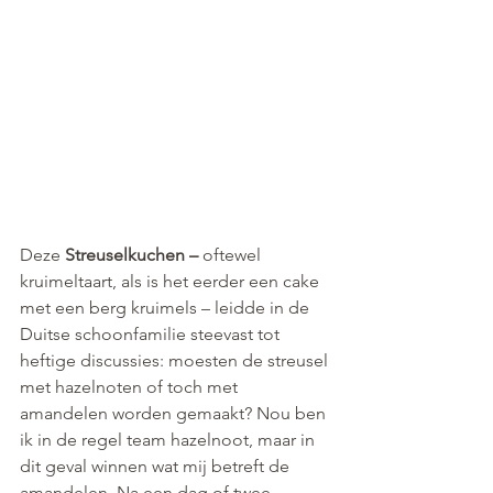
Deze 
Streuselkuchen –
 oftewel 
kruimeltaart, als is het eerder een cake 
met een berg kruimels – leidde in de 
Duitse schoonfamilie steevast tot 
heftige discussies: moesten de streusel 
met hazelnoten of toch met 
amandelen worden gemaakt? Nou ben 
ik in de regel team hazelnoot, maar in 
dit geval winnen wat mij betreft de 
amandelen. Na een dag of twee 