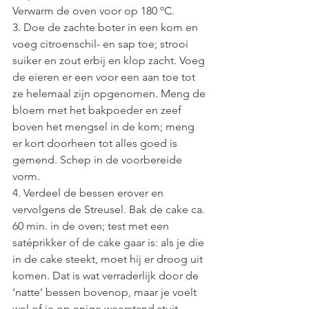
Verwarm de oven voor op 180 ºC.
3. Doe de zachte boter in een kom en 
voeg citroenschil- en sap toe; strooi 
suiker en zout erbij en klop zacht. Voeg 
de eieren er een voor een aan toe tot 
ze helemaal zijn opgenomen. Meng de 
bloem met het bakpoeder en zeef 
boven het mengsel in de kom; meng 
er kort doorheen tot alles goed is 
gemend. Schep in de voorbereide 
vorm. 
4. Verdeel de bessen erover en 
vervolgens de Streusel. Bak de cake ca. 
60 min. in de oven; test met een 
satéprikker of de cake gaar is: als je die 
in de cake steekt, moet hij er droog uit 
komen. Dat is wat verraderlijk door de 
‘natte’ bessen bovenop, maar je voelt 
wel of je op enige weerstand stuit. 