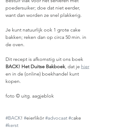
Bestuif vlak voor het serveren met 
poedersuiker; doe dat niet eerder, 
want dan worden ze snel plakkerig.
Je kunt natuurlijk ook 1 grote cake 
bakken; reken dan op circa 50 min. in 
de oven. 
Dit recept is afkomstig uit ons boek 
BACK! Het Duitse Bakboek
, dat je 
hier
en in de (online) boekhandel kunt 
kopen.
foto © uitg. aagjeblok  
#BACK
! 
#
eierlikör 
#advocaat
#c
ake 
#kerst