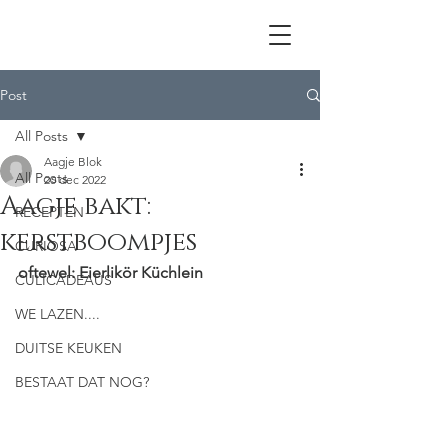
Post
All Posts
Aagje Blok
All Posts
20 dec 2022
Aagje bakt:
RECEPTEN
kerstboompjes
CURIOSA
oftewel: Eierlikör Küchlein
CULICADEAUS
WE LAZEN....
DUITSE KEUKEN
BESTAAT DAT NOG?