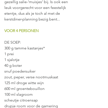
gezellig salie-‘muisjes’ bij. Is ook een 
leuk voorgerecht voor een feestelijk 
etentje, dus als je toch al met de 
kerstdiner-planning bezig bent...
VOOR 4 PERSONEN
DE SOEP:
300 g tamme kastanjes*
1 prei
1 sjalotje
40 g boter
snuf poedersuiker
zout, peper, verse nootmuskaat
125 ml droge witte wijn
600 ml groentebouillon
100 ml slagroom
scheutje citroensap
drupje room voor de garnering