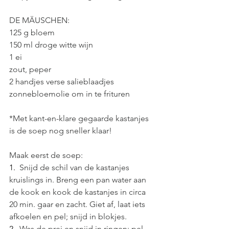
DE MÄUSCHEN:
125 g bloem
150 ml droge witte wijn
1 ei
zout, peper
2 handjes verse salieblaadjes
zonnebloemolie om in te frituren
*Met kant-en-klare gegaarde kastanjes 
is de soep nog sneller klaar!
Maak eerst de soep:
1.  
Snijd de schil van de kastanjes 
kruislings in. Breng een pan water aan 
de kook en kook de kastanjes in circa 
20 min. gaar en zacht. Giet af, laat iets 
afkoelen en pel; snijd in blokjes.
2.  
Was de prei en snijd in ringen; pel 