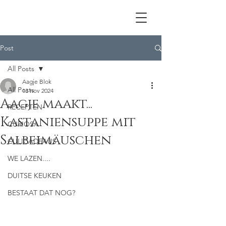
Post
All Posts
Aagje Blok
All Posts
13 nov 2024
Aagje maakt...
RECEPTEN
Kastaniensuppe mit
CURIOSA
Salbeimäuschen
CULICADEAUS
WE LAZEN....
DUITSE KEUKEN
BESTAAT DAT NOG?