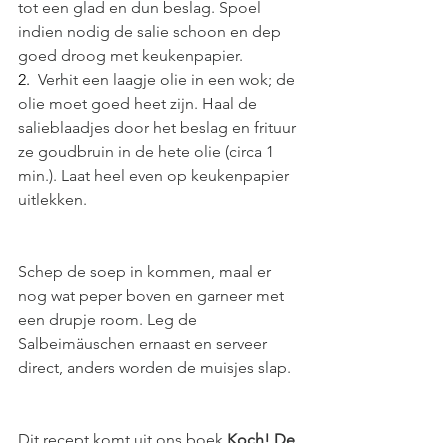
tot een glad en dun beslag. Spoel 
indien nodig de salie schoon en dep 
goed droog met keukenpapier.
2.  
Verhit een laagje olie in een wok; de 
olie moet goed heet zijn. Haal de 
salieblaadjes door het beslag en frituur 
ze goudbruin in de hete olie (circa 1 
min.). Laat heel even op keukenpapier 
uitlekken.
Schep de soep in kommen, maal er 
nog wat peper boven en garneer met 
een drupje room. Leg de 
Salbeimäuschen ernaast en serveer 
direct, anders worden de muisjes slap.
Dit recept komt uit ons boek 
Koch! De 