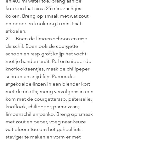
en 400 ml water toe, breng aan de 
kook en laat circa 25 min. zachtjes 
koken. Breng op smaak met wat zout 
en peper en kook nog 5 min. Laat 
afkoelen.
2.     Boen de limoen schoon en rasp 
de schil. Boen ook de courgette 
schoon en rasp grof; knijp het vocht 
met je handen eruit. Pel en snipper de 
knoflookteentjes, maak de chilipeper 
schoon en snijd fijn. Pureer de 
afgekoelde linzen in een blender kort 
met de ricotta; meng vervolgens in een 
kom met de courgetterasp, peterselie, 
knoflook, chilipeper, parmezaan, 
limoenschil en panko. Breng op smaak 
met zout en peper, voeg naar keuze 
wat bloem toe om het geheel iets 
steviger te maken en vorm er met 