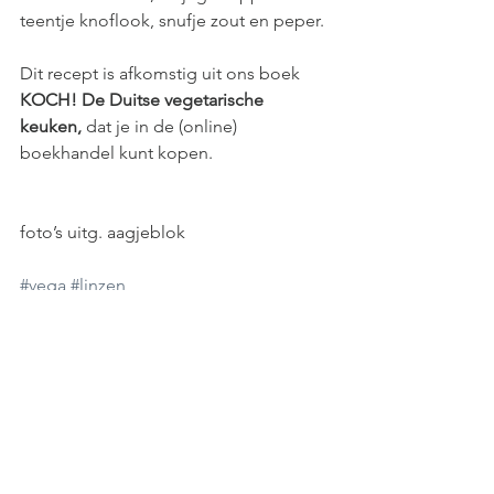
teentje knoflook, snufje zout en peper.
Dit recept is afkomstig uit ons boek 
KOCH! De Duitse vegetarische 
keuken, 
dat je in de (online) 
boekhandel kunt kopen.
foto’s uitg. aagjeblok
#vega
#linzen
recept
linzen
RECEPTEN
DUITSE KEUKEN