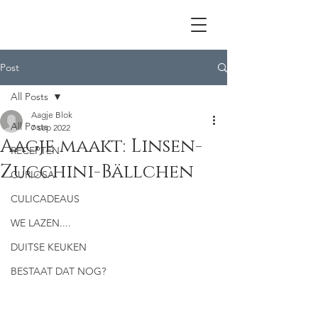
Post
All Posts
Aagje Blok
All Posts
7 sep 2022
Aagje maakt: Linsen-
RECEPTEN
Zucchini-Bällchen
CURIOSA
CULICADEAUS
WE LAZEN....
DUITSE KEUKEN
BESTAAT DAT NOG?