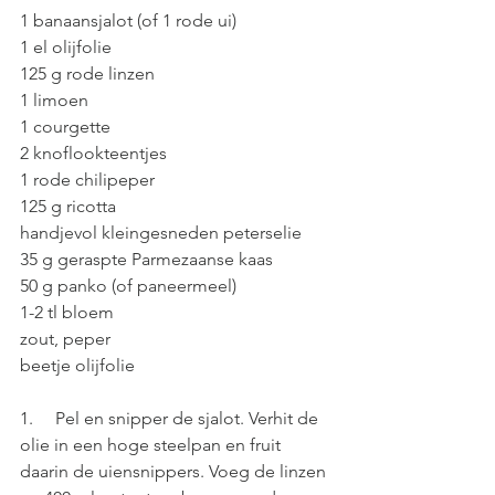
1 banaansjalot (of 1 rode ui)
1 el olijfolie
125 g rode linzen
1 limoen
1 courgette
2 knoflookteentjes
1 rode chilipeper
125 g ricotta
handjevol kleingesneden peterselie
35 g geraspte Parmezaanse kaas
50 g panko (of paneermeel)
1-2 tl bloem
zout, peper
beetje olijfolie
1.     Pel en snipper de sjalot. Verhit de 
olie in een hoge steelpan en fruit 
daarin de uiensnippers. Voeg de linzen 