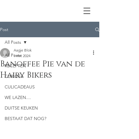
Post
All Posts
Aagje Blok
All Posts
1 mrt 2024
Banoffee Pie van de
RECEPTEN
Hairy Bikers
CURIOSA
CULICADEAUS
WE LAZEN....
DUITSE KEUKEN
BESTAAT DAT NOG?