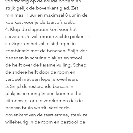
voorzichtig op de koude bodem en 
strijk gelijk de bovenkant glad. Zet 
minimaal 1 uur en maximaal 8 uur in de 
koelkast voor je de taart afmaakt.
4. Klop de slagroom kort voor het 
serveren. Je wilt mooie zachte pieken – 
steviger, en het zal te stijf ogen in 
combinatie met de bananen. Snijd vier 
bananen in schuine plakjes en strooi 
de helft over de karamelvulling. Schep 
de andere helft door de room en 
verdeel met een lepel eroverheen.
5. Snijd de resterende banaan in 
plakjes en meng in een kom met het 
citroensap, om te voorkomen dat de 
banaan bruin wordt. Versier de 
bovenkant van de taart ermee, steek ze 
willekeurig in de room en bestrooi de 
taart met geraspte chocola. Snijd 