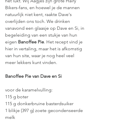
het lukt. Wij Aagjes zijn grote Hairy 
Bikers-fans, en hoewel je de mannen 
natuurlijk niet kent, raakte Dave's 
overlijden ons toch. We drinken 
vanavond een glaasje op Dave en Si, in 
begeleiding van een stukje van hun 
eigen 
Banoffee Pie
. Het recept vind je 
hier in vertaling, maar het is afkomstig 
van hun site, waar je nog heel veel 
meer lekkers kunt vinden. 
Banoffee Pie van Dave en Si
voor de karamelvulling:
115 g boter
115 g donkerbruine basterdsuiker
1 blikje (397 g) zoete gecondenseerde 
melk