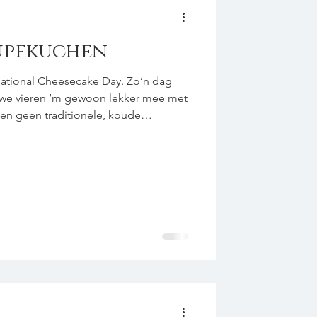
Zupfkuchen
 National Cheesecake Day. Zo’n dag
r we vieren ‘m gewoon lekker mee met
n geen traditionele, koude
bodem en een kwarklaag, of een
n Duitsland veel tegenkomt. Nee, we
chen; niet echt Russisch, wel echt
00 g suiker 1 tl vanille-extract