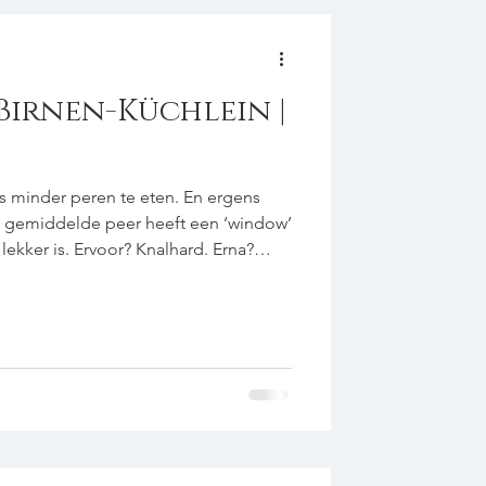
Birnen-Küchlein |
s minder peren te eten. En ergens
e gemiddelde peer heeft een ‘window’
 lekker is. Ervoor? Knalhard. Erna?
lijk van de zotte dat we fruit van over
onze neus ophalen voor peren. Daarom
je dat paar-minutenkansje hebt
doen….! voor circa 10 stuks