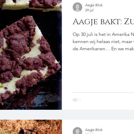
Aagje Blok
29 jul
Aagje bakt: 
Op 30 juli is het in Amerika
kennen wij helaas niet, maa
de Amerikanen… En we make
kwarktaart met een koekjes
gebakken kwarktaart die je i
maken een Russischer Zupfku
Duits én met veel kwark. voor het deeg 375 g bloem 3 tl
bakpoeder 40 g cacaopoeder 2
Aagje Blok