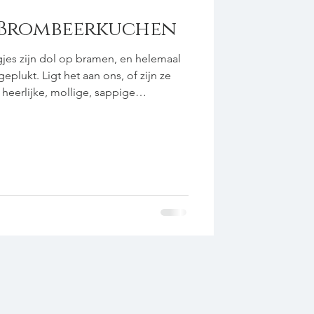
 Brombeerkuchen
eplukt. Ligt het aan ons, of zijn ze
 heerlijke, mollige, sappige
natuurlijk heerlijk zijn, maar het ook
0 zelfrijzend
htbruine basterdsuiker 1 tl kaneel 2 el
 2 grote eieren geraspte schil van 1