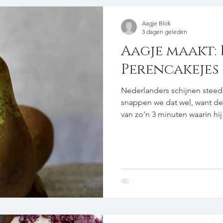
Aagje Blok
3 dagen geleden
Aagje maakt: 
Perencakejes
Nederlanders schijnen steed
snappen we dat wel, want d
van zo’n 3 minuten waarin hij
Melig. En toch – het is natuur
de hele wereld eten, maar 
vandaag een recept voor als 
gemist en toch iets met die peren wilt 
2 peren 200 g zelfrijzend bak