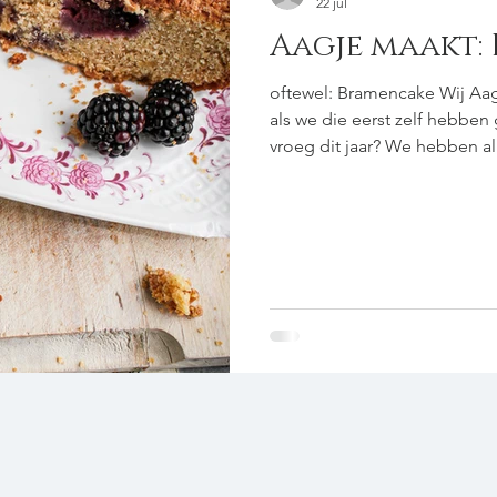
22 jul
Aagje maakt:
oftewel: Bramencake Wij Aagjes zijn dol op bramen, en helemaal
als we die eerst zelf hebben g
vroeg dit jaar? We hebben al
exemplaren geplukt, die puur 
heel, heel goed doen in deze cake. voor 1 cake 25
bakmeel 175 g boter 175 g lic
rietsuiker 1 kleine zure appel
sinaasappel of citroe