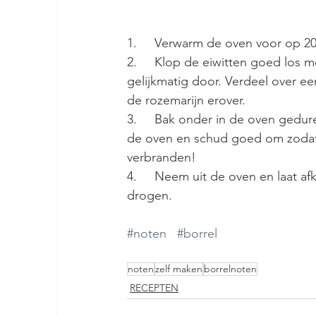
1.     Verwarm de oven voor op 20
2.     Klop de eiwitten goed los m
gelijkmatig door. Verdeel over e
de rozemarijn erover.
3.     Bak onder in de oven gedur
de oven en schud goed om zodat 
verbranden!
4.     Neem uit de oven en laat af
drogen.
#noten
#borrel
noten
zelf maken
borrelnoten
RECEPTEN