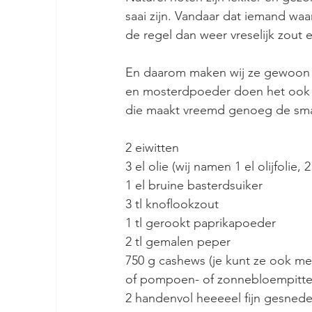
saai zijn. Vandaar dat iemand waar
de regel dan weer vreselijk zout
En daarom maken wij ze gewoon zel
en mosterdpoeder doen het ook go
die maakt vreemd genoeg de smaa
2 eiwitten
3 el olie (wij namen 1 el olijfolie
1 el bruine basterdsuiker
3 tl knoflookzout
1 tl gerookt paprikapoeder
2 tl gemalen peper
750 g cashews (je kunt ze ook me
of pompoen- of zonnebloempitte
2 handenvol heeeeel fijn gesnede