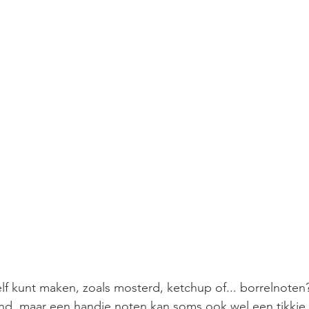
elf kunt maken, zoals mosterd, ketchup of... borrelnoten
ond, maar een handje noten kan soms ook wel een tikkie 