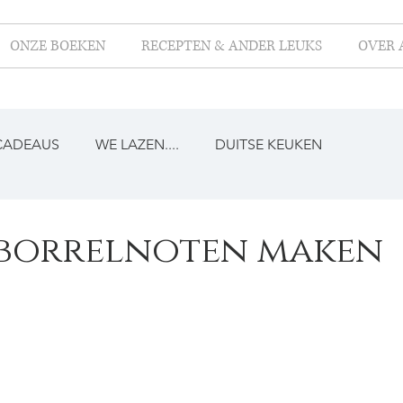
ONZE BOEKEN
RECEPTEN & ANDER LEUKS
OVER 
CADEAUS
WE LAZEN....
DUITSE KEUKEN
f borrelnoten maken