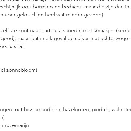
schijnlijk ooit borrelnoten bedacht, maar die zijn dan in 
 en über gekruid (en heel wat minder gezond).
f. Je kunt naar hartelust variëren met smaakjes (kerrie
ed), maar laat in elk geval de suiker niet achterwege 
k juist af.
, 2 el zonnebloem)
ngen met bijv. amandelen, hazelnoten, pinda‘s, walnote
n)
n rozemarijn