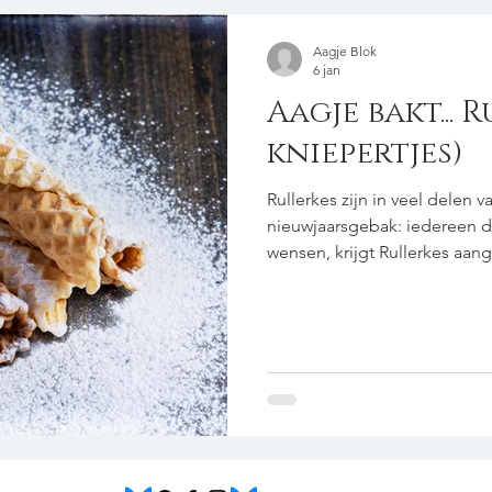
Aagje Blok
6 jan
Aagje bakt...
kniepertjes)
Rullerkes zijn in veel delen van Noord-Duitsland typisch
nieuwjaarsgebak: iedereen d
wensen, krijgt Rullerkes aan
Nederlandse kniepertjes, ma
smaken ze toch weer anders.
Rullerkes een kniepertjesijze
ronde wafels. voor ± 60 stuks 600 ml water 225 g witte
(kandij)suiker 250 g boter 2 