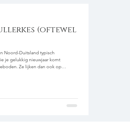
 Rullerkes (oftewel
ie je gelukkig nieuwjaar komt
geboden. Ze lijken dan ook op
ar door de specifieke specerijen
 Gebruik voor het bakken van
r, of neem een wafelijzer voor dunne,
eieren 1 el kaneelpoeder 1 el grof gem