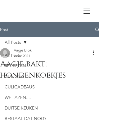
Post
All Posts
Aagje Blok
All Posts
4 okt 2021
Aagje bakt:
RECEPTEN
hondenkoekjes
CURIOSA
CULICADEAUS
WE LAZEN....
DUITSE KEUKEN
BESTAAT DAT NOG?