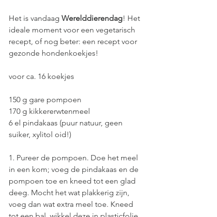
Het is vandaag 
Werelddierendag
! Het 
ideale moment voor een vegetarisch 
recept, of nog beter: een recept voor 
gezonde hondenkoekjes! 
voor ca. 16 koekjes
150 g gare pompoen
170 g kikkererwtenmeel
6 el pindakaas (puur natuur, geen 
suiker, xylitol oid!)
1. Pureer de pompoen. Doe het meel 
in een kom; voeg de pindakaas en de 
pompoen toe en kneed tot een glad 
deeg. Mocht het wat plakkerig zijn, 
voeg dan wat extra meel toe. Kneed 
tot een bal, wikkel deze in plasticfolie 