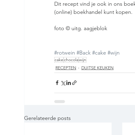
Dit recept vind je ook in ons boe
(online) boekhandel kunt kopen.
foto © uitg. aagjeblok
#rotwein
#Back
#cake
#wijn
cake
chocola
wijn
RECEPTEN
DUITSE KEUKEN
Gerelateerde posts