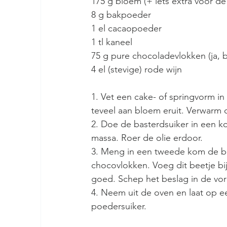
175 g bloem (+ iets extra voor de
8 g bakpoeder
1 el cacaopoeder
1 tl kaneel
75 g pure chocoladevlokken (ja, 
4 el (stevige) rode wijn
1. Vet een cake- of springvorm in
teveel aan bloem eruit. Verwarm 
2. Doe de basterdsuiker in een k
massa. Roer de olie erdoor.
3. Meng in een tweede kom de b
chocovlokken. Voeg dit beetje bij
goed. Schep het beslag in de vor
4. Neem uit de oven en laat op e
poedersuiker.