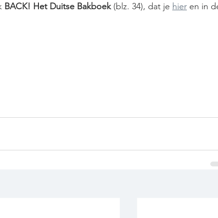
k 
BACK! Het Duitse Bakboek
 (blz. 34), dat je 
hier
 en in d