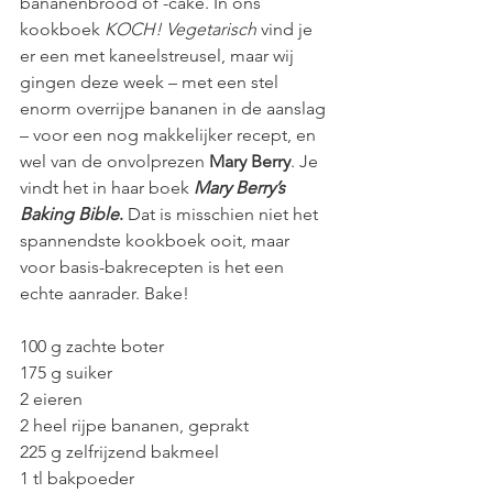
bananenbrood of -cake. In ons 
kookboek 
KOCH! Vegetarisch
 vind je 
er een met kaneelstreusel, maar wij 
gingen deze week – met een stel 
enorm overrijpe bananen in de aanslag 
– voor een nog makkelijker recept, en 
wel van de onvolprezen 
Mary Berry
. Je 
vindt het in haar boek 
Mary Berry’s 
Baking Bible
.
 Dat is misschien niet het 
spannendste kookboek ooit, maar 
voor basis-bakrecepten is het een 
echte aanrader. Bake!
100 g zachte boter
175 g suiker
2 eieren
2 heel rijpe bananen, geprakt
225 g zelfrijzend bakmeel
1 tl bakpoeder