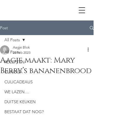
Post
All Posts
Aagje Blok
All Posts
23 feb 2023
Aagje maakt: Mary
RECEPTEN
Berry’s bananenbrood
CURIOSA
CULICADEAUS
WE LAZEN....
DUITSE KEUKEN
BESTAAT DAT NOG?