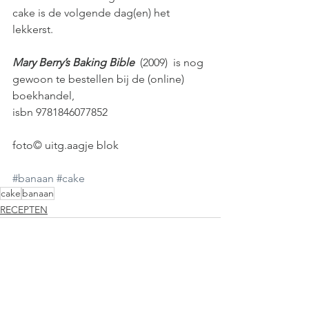
cake is de volgende dag(en) het 
lekkerst.
Mary Berry’s Baking Bible
 (2009)  is nog 
gewoon te bestellen bij de (online) 
boekhandel, 
isbn 9781846077852 
foto© uitg.aagje blok
#banaan
#cake
cake
banaan
RECEPTEN