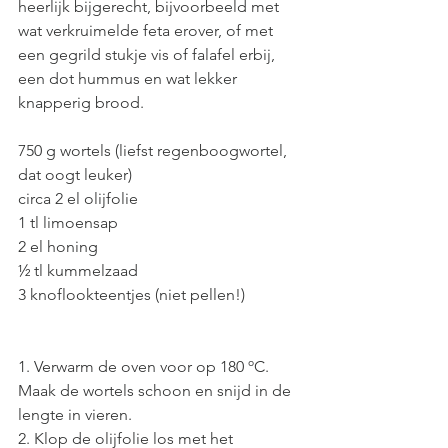
heerlijk bijgerecht, bijvoorbeeld met 
wat verkruimelde feta erover, of met 
een gegrild stukje vis of falafel erbij, 
een dot hummus en wat lekker 
knapperig brood.
750 g wortels (liefst regenboogwortel, 
dat oogt leuker)
circa 2 el olijfolie
1 tl limoensap
2 el honing
½ tl kummelzaad
3 knoflookteentjes (niet pellen!)
1. Verwarm de oven voor op 180 ºC. 
Maak de wortels schoon en snijd in de 
lengte in vieren. 
2. Klop de olijfolie los met het 