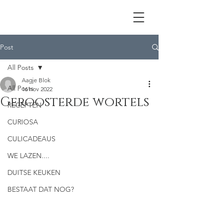
Post
All Posts
Aagje Blok
All Posts
16 nov 2022
Geroosterde wortels
RECEPTEN
CURIOSA
CULICADEAUS
WE LAZEN....
DUITSE KEUKEN
BESTAAT DAT NOG?