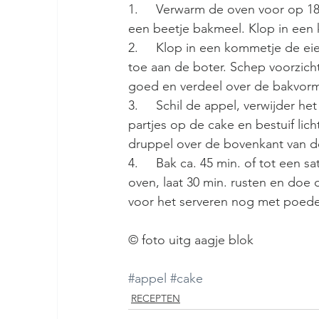
1.     Verwarm de oven voor op 18
een beetje bakmeel. Klop in een 
2.     Klop in een kommetje de ei
toe aan de boter. Schep voorzic
goed en verdeel over de bakvorm.
3.     Schil de appel, verwijder he
partjes op de cake en bestuif lic
druppel over de bovenkant van d
4.     Bak ca. 45 min. of tot een s
oven, laat 30 min. rusten en doe 
voor het serveren nog met poeder
© foto uitg aagje blok
#appel
#cake
RECEPTEN