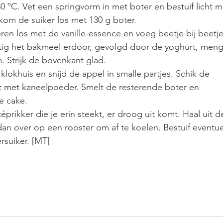
0 ºC. Vet een springvorm in met boter en bestuif licht m
kom de suiker los met 130 g boter.
eren los met de vanille-essence en voeg beetje bij beetje
htig het bakmeel erdoor, gevolgd door de yoghurt, meng
 Strijk de bovenkant glad.
t klokhuis en snijd de appel in smalle partjes. Schik de 
ht met kaneelpoeder. Smelt de resterende boter en 
e cake.
atéprikker die je erin steekt, er droog uit komt. Haal uit d
dan over op een rooster om af te koelen. Bestuif eventue
suiker. [MT]