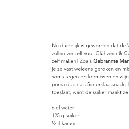
Nu duidelijk is geworden dat de
zullen we zelf voor Glühwein & C
zelf maken! Zoals
 Gebrannte Ma
je ze vast weleens geroken en mis
soms tegen op kermissen en wijn
prima doen als Sinterklaassnack.
toeslaat, want de suiker maakt z
6 el water
125 g suiker
½ tl kaneel