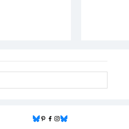
agje bakt: Zupfkuchen
Aagje maakt:
Brombeerkuc