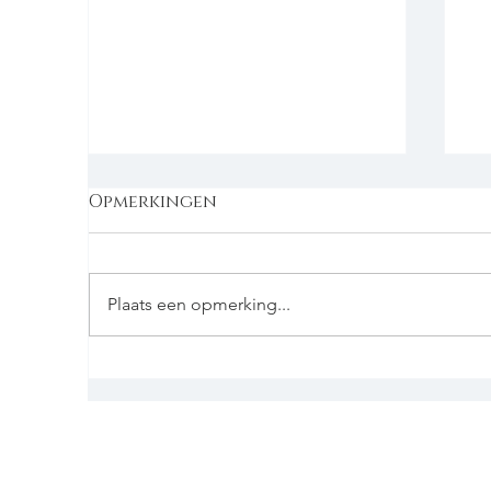
Opmerkingen
Plaats een opmerking...
A
Aagje maakt: Birnen-
Küchlein | Perencakejes