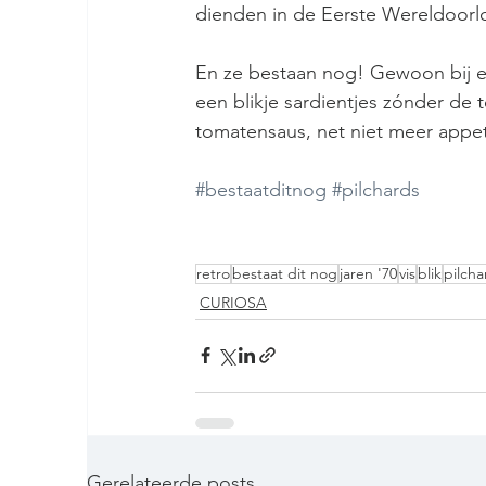
dienden in de Eerste Wereldoorl
En ze bestaan nog! Gewoon bij elk
een blikje sardientjes zónder de 
tomatensaus, net niet meer appetij
#bestaatditnog
#pilchards
retro
bestaat dit nog
jaren '70
vis
blik
pilcha
CURIOSA
Gerelateerde posts