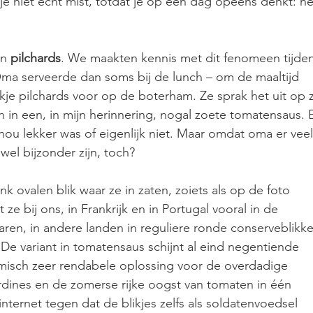
e je niet echt mist, totdat je op een dag opeens denkt: hé
n 
pilchards
. We maakten kennis met dit fenomeen tijden
 Oma serveerde dan soms bij de lunch – om de maaltijd 
ikje pilchards voor op de boterham. Ze sprak het uit op z
nen in een, in mijn herinnering, nogal zoete tomatensaus. 
 nou lekker was of eigenlijk niet. Maar omdat oma er veel
el bijzonder zijn, toch?
nk ovalen blik waar ze in zaten, zoiets als op de foto 
ze bij ons, in Frankrijk en in Portugal vooral in de 
ren, in andere landen in reguliere ronde conserveblikke
 De variant in tomatensaus schijnt al eind negentiende 
misch zeer rendabele oplossing voor de overdadige 
dines en de zomerse rijke oogst van tomaten in één 
ternet tegen dat de blikjes zelfs als soldatenvoedsel 