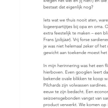
kregen het wel en jij niet!) en di
bestaat dat eigenlijk nog?
Iets wat we thuis nooit aten, ware
logeerpartijtjes bij opa en oma.
extra feestelijk te maken – een bl
Frans (
pilsjaar
). Vrij forse sardie
je was niet helemaal zeker of het
gewicht aan toekende moest het w
In mijn herinnering was het een fli
hierboven. Even googlen leert dat 
bekende ovale blikken te koop wa
Pilchards zijn volwassen sardines.
eeuw te zijn bedacht. Een econo
seizoensgebonden vangst van sar
product verwerkt. We komen op in