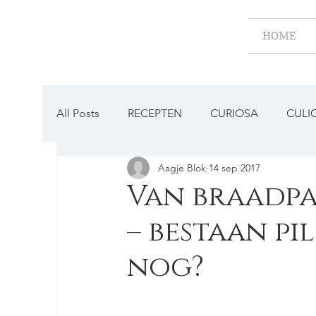
HOME
All Posts
RECEPTEN
CURIOSA
CULI
Aagje Blok
14 sep 2017
BESTAAT DAT NOG?
Van braadpa
– bestaan pi
nog?