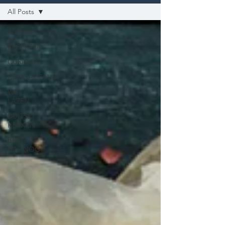
All Posts
All Posts
RECEPTEN
CURIOSA
CULICADEAUS
WE
LAZEN....
DUITSE
KEUKEN
BESTAAT
DAT NOG?