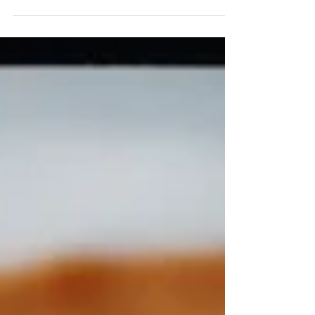
in Nederland meestal eten met een
hardgekookt eitje, aardappels, ham – of doe
eens ‘wild’, met zalm – verschijnen er in
Duitsland rond deze tijd in restaurants vaak
speciale Spargel-menukaarten met daarop
van álles met asperges: hartig in allerlei
hoedanigheden tot soms zelfs desserts met
asperge. Een van de lekkerste
aspergegerechten at i