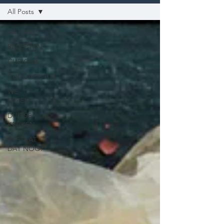
All Posts
All Posts
RECEPTEN
CURIOSA
CULICADEAUS
WE
LAZEN....
DUITSE
KEUKEN
BESTAAT
DAT NOG?