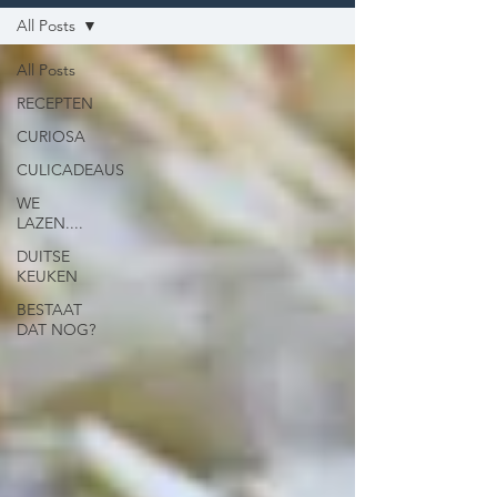
All Posts
All Posts
RECEPTEN
CURIOSA
CULICADEAUS
WE
LAZEN....
DUITSE
KEUKEN
BESTAAT
DAT NOG?