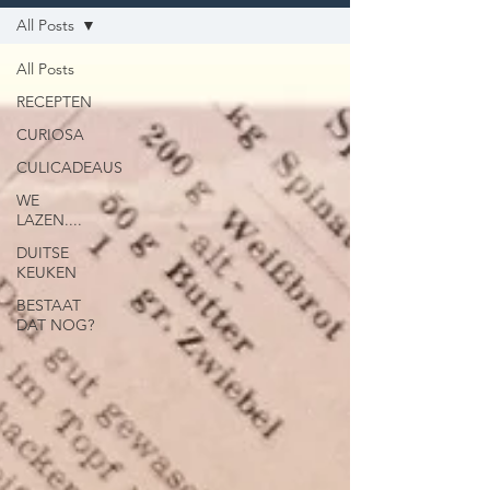
All Posts
All Posts
RECEPTEN
CURIOSA
CULICADEAUS
WE
LAZEN....
DUITSE
KEUKEN
BESTAAT
DAT NOG?