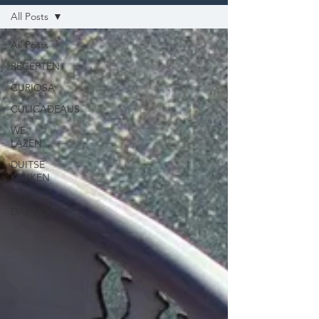
All Posts
All Posts
RECEPTEN
CURIOSA
CULICADEAUS
WE
LAZEN....
DUITSE
KEUKEN
BESTAAT
DAT NOG?