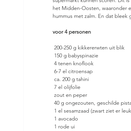
supermarkt kunnen scoren. Dit is
het Midden-Oosten, waaronder ee
hummus met zalm. En dat bleek go
voor 4 personen
 200-250 g kikkererwten uit blik
 150 g babyspinazie
 4 tenen knoflook
 6-7 el citroensap
 ca. 200 g tahini
 7 el olijfolie
 zout en peper
 40 g ongezouten, geschilde pis
 1 el sesamzaad (zwart ziet er leuk
 1 avocado
 1 rode ui