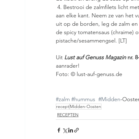
 4. Bestrooi de zalmfilets licht met peper en zout en bak ze in de resterende olie ca. 2 min. 
aan elke kant. Neem ze van het vu
uit op de borden, leg de zalm en 
de spicy tomatensaus (chraime) o
pistache/sesammengsel. [LT] 
Uit 
Lust auf Genuss Magazin
 nr. 
aanrader!
Foto: © lust-auf-genuss.de
#zalm
#hummus
#Midden
-Ooste
recept
Midden-Oosten
RECEPTEN