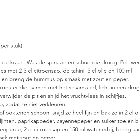
 per stuk)
r de kraan. Was de spinazie en schud die droog. Pel twe
es met 2-3 el citroensap, de tahini, 3 el olie en 100 ml 
d en breng de hummus op smaak met zout en peper.
wijder de pit en snijd het vruchtvlees in schijfjes. 
p, zodat ze niet verkleuren.
 djinten, paprikapoeder, cayennepeper en suiker toe en b
npuree, 2 el citroensap en 150 ml water erbij, breng aa
ak met zout en peper.