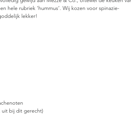
 volledig gewijd aan Mezze & Co., oftewel de keuken va
n hele rubriek ‘hummus’. Wij kozen voor spinazie-
ddelijk lekker! 
tachenoten
 uit bij dit gerecht)