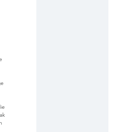
e 
ak 
n 