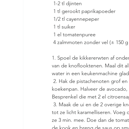
 1-2 tl djinten
 1 tl gerookt paprikapoeder
 1/2 tl cayennepeper
 1 tl suiker
 1 el tomatenpuree
 4 zalmmoten zonder vel (± 150 g
1. Spoel de kikkererwten af onde
van de knoflooktenen. Maal dit all
water in een keukenmachine gla
 2. Hak de pistachenoten grof en rooster die, samen met het sesamzaad, licht in een droge 
koekenpan. Halveer de avocado, ver
Besprenkel die met 2 el citroensa
 3. Maak de ui en de 2 overige knoflooktenen schoon, snijd ze heel fijn en bak ze in 2 el olie 
tot ze licht karamelliseren. Voeg
ze 3 min. mee. Doe dan de tomate
de kook en breng de saus op sma