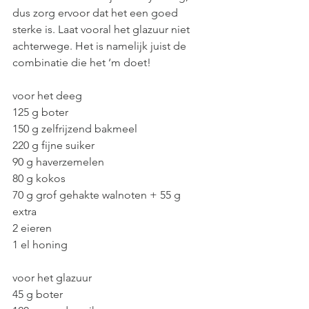
dus zorg ervoor dat het een goed 
sterke is. Laat vooral het glazuur niet 
achterwege. Het is namelijk juist de 
combinatie die het ‘m doet! 
voor het deeg 
125 g boter 
150 g zelfrijzend bakmeel 
220 g fijne suiker 
90 g haverzemelen 
80 g kokos 
70 g grof gehakte walnoten + 55 g 
extra 
2 eieren 
1 el honing 
voor het glazuur 
45 g boter 