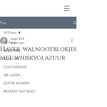
Post
All Posts
Aagje Blok
All Posts
27 mrt 2021
Haver-walnootblokjes
RECEPTEN
met whiskyglazuur
CURIOSA
CULICADEAUS
WE LAZEN....
DUITSE KEUKEN
BESTAAT DAT NOG?