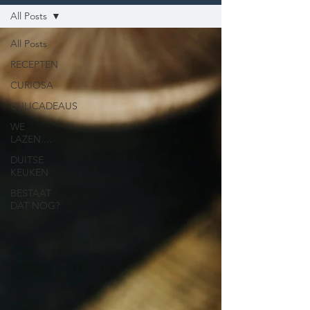
All Posts
All Posts
RECEPTEN
CURIOSA
CULICADEAUS
WE
LAZEN....
DUITSE
KEUKEN
BESTAAT
DAT NOG?