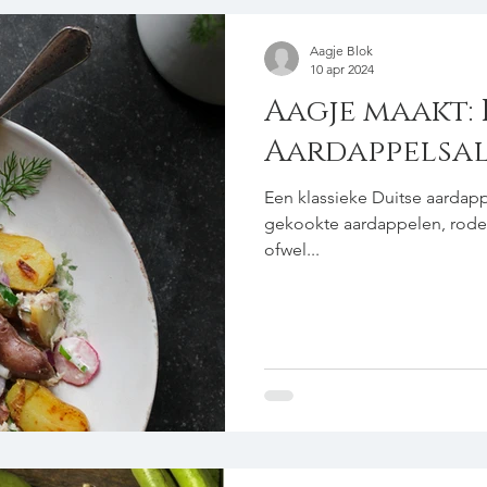
Aagje Blok
10 apr 2024
Aagje maakt: 
Aardappelsa
Een klassieke Duitse aardappe
gekookte aardappelen, rode 
ofwel...