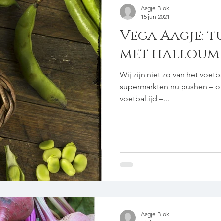
Aagje Blok
15 jun 2021
­­Vega Aagje:
met halloumi
Wij zijn niet zo van het voet
supermarkten nu pushen – opd
voetbaltijd –...
Aagje Blok