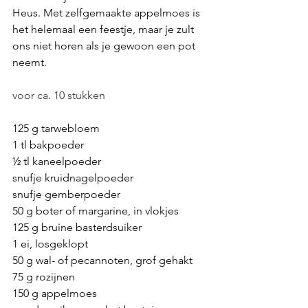
Heus. Met zelfgemaakte appelmoes is 
het helemaal een feestje, maar je zult 
ons niet horen als je gewoon een pot 
neemt.
voor ca. 10 stukken
125 g tarwebloem
1 tl bakpoeder
½ tl kaneelpoeder
snufje kruidnagelpoeder
snufje gemberpoeder
50 g boter of margarine, in vlokjes
125 g bruine basterdsuiker
1 ei, losgeklopt
50 g wal- of pecannoten, grof gehakt
75 g rozijnen
150 g appelmoes