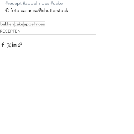
#recept
#appelmoes
#cake
© foto casanisa@shutterstock 
bakken
cake
appelmoes
RECEPTEN
Alles weergeven
Gerelateerde posts