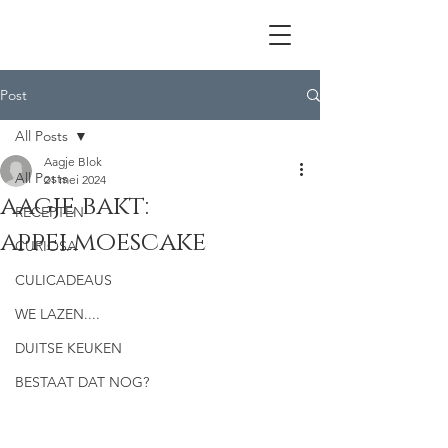
Post
All Posts
Aagje Blok
All Posts
21 mei 2024
aagje bakt:
RECEPTEN
appelmoescake
CURIOSA
CULICADEAUS
WE LAZEN....
DUITSE KEUKEN
BESTAAT DAT NOG?