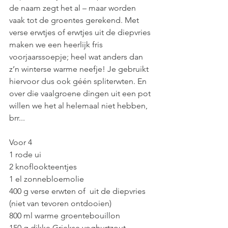
de naam zegt het al – maar worden 
vaak tot de groentes gerekend. Met 
verse erwtjes of erwtjes uit de diepvries 
maken we een heerlijk fris 
voorjaarssoepje; heel wat anders dan 
z’n winterse warme neefje! Je gebruikt 
hiervoor dus ook géén spliterwten. En 
over die vaalgroene dingen uit een pot 
willen we het al helemaal niet hebben, 
brr...
Voor 4
1 rode ui
2 knoflookteentjes
1 el zonnebloemolie
400 g verse erwten of  uit de diepvries 
(niet van tevoren ontdooien)
800 ml warme groentebouillon 
150 g dikke Griekse yoghurtzout, 