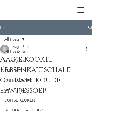
Post
All Posts
Aagje Blok
All Posts
8 feb 2024
Aagje kookt...
RECEPTEN
Erbsenkaltschale,
CURIOSA
oftewel koude
CULICADEAUS
erwtjessoep
WE LAZEN....
DUITSE KEUKEN
BESTAAT DAT NOG?