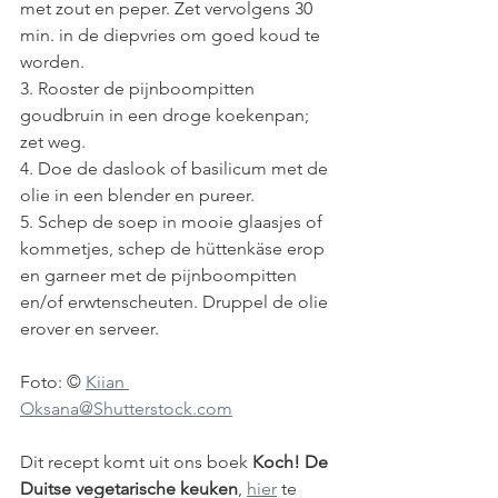
met zout en peper. Zet vervolgens 30 
min. in de diepvries om goed koud te 
worden.
3. Rooster de pijnboompitten 
goudbruin in een droge koekenpan; 
zet weg.
4. Doe de daslook of basilicum met de 
olie in een blender en pureer. 
5. Schep de soep in mooie glaasjes of 
kommetjes, schep de hüttenkäse erop 
en garneer met de pijnboompitten 
en/of erwtenscheuten. Druppel de olie 
erover en serveer.
Foto: © 
Kiian 
Oksana@Shutterstock.com
Dit recept komt uit ons boek 
Koch! De 
Duitse vegetarische keuken
, 
hier
 te 