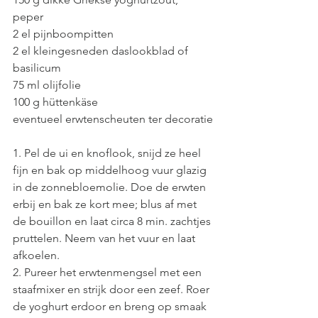
peper
2 el pijnboompitten
2 el kleingesneden daslookblad of 
basilicum
75 ml olijfolie
100 g hüttenkäse
eventueel erwtenscheuten ter decoratie
1. Pel de ui en knoflook, snijd ze heel 
fijn en bak op middelhoog vuur glazig 
in de zonnebloemolie. Doe de erwten 
erbij en bak ze kort mee; blus af met 
de bouillon en laat circa 8 min. zachtjes 
pruttelen. Neem van het vuur en laat 
afkoelen.
2. Pureer het erwtenmengsel met een 
staafmixer en strijk door een zeef. Roer 
de yoghurt erdoor en breng op smaak 