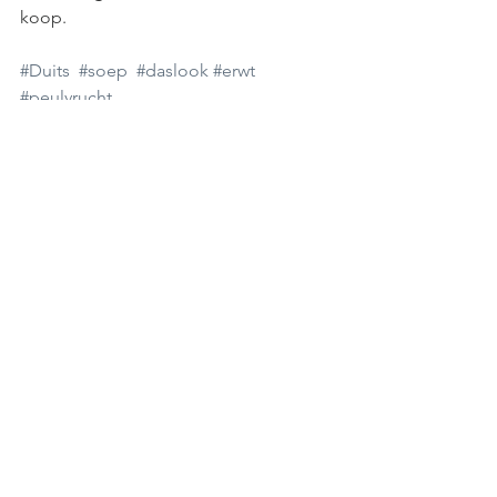
koop.
#Duits
#soep
#daslook
#erwt
#peulvrucht
recept
soep
erwt
peulvrucht
RECEPTEN
DUITSE KEUKEN
Alles weergeven
Gerelateerde posts