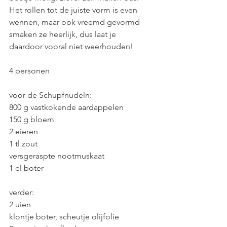
Het rollen tot de juiste vorm is even 
wennen, maar ook vreemd gevormd 
smaken ze heerlijk, dus laat je 
daardoor vooral niet weerhouden!
4 personen
voor de Schupfnudeln:
800 g vastkokende aardappelen
150 g bloem
2 eieren
1 tl zout
versgeraspte nootmuskaat
1 el boter
verder:
2 uien
klontje boter, scheutje olijfolie