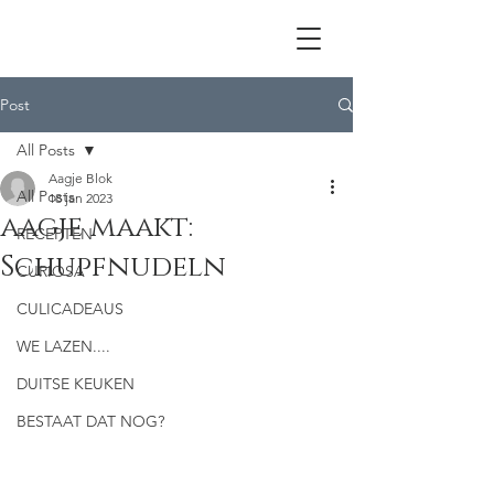
Post
All Posts
Aagje Blok
All Posts
18 jan 2023
aagje maakt:
RECEPTEN
Schupfnudeln
CURIOSA
CULICADEAUS
WE LAZEN....
DUITSE KEUKEN
BESTAAT DAT NOG?