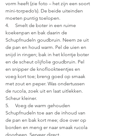
vorm heeft (zie foto – het zijn een soort 
mini-torpedo’s). De beide uiteinden 
moeten puntig toelopen.
4.     Smelt de boter in een ruime 
koekenpan en bak daarin de 
Schupfnudeln goudbruin. Neem ze uit 
de pan en houd warm. Pel de uien en 
snijd in ringen; bak in het klontje boter 
en de scheut olijfolie goudbruin. Pel 
en snipper de knoflookteentjes en 
voeg kort toe; breng goed op smaak 
met zout en peper. Was ondertussen 
de rucola, zoek uit en laat uitlekken. 
Scheur kleiner.
5.     Voeg de warm gehouden 
Schupfnudeln toe aan de inhoud van 
de pan en bak kort mee; doe over op 
borden en meng er naar smaak rucola 
doorheen. Serveer direct.