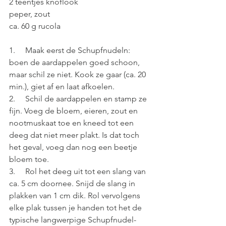
2 teentjes knoflook
peper, zout
ca. 60 g rucola
1.     Maak eerst de Schupfnudeln: 
boen de aardappelen goed schoon, 
maar schil ze niet. Kook ze gaar (ca. 20 
min.), giet af en laat afkoelen. 
2.     Schil de aardappelen en stamp ze 
fijn. Voeg de bloem, eieren, zout en 
nootmuskaat toe en kneed tot een 
deeg dat niet meer plakt. Is dat toch 
het geval, voeg dan nog een beetje 
bloem toe.
3.     Rol het deeg uit tot een slang van 
ca. 5 cm doornee. Snijd de slang in 
plakken van 1 cm dik. Rol vervolgens 
elke plak tussen je handen tot het de 
typische langwerpige Schupfnudel-