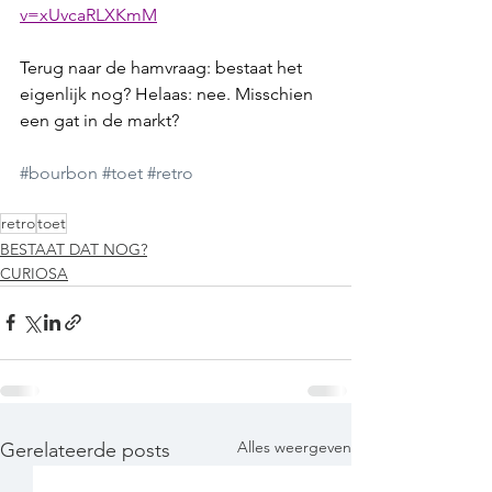
v=xUvcaRLXKmM
Terug naar de hamvraag: bestaat het 
eigenlijk nog? Helaas: nee. Misschien 
een gat in de markt?
#bourbon
#toet
#retro
retro
toet
BESTAAT DAT NOG?
CURIOSA
Alles weergeven
Gerelateerde posts