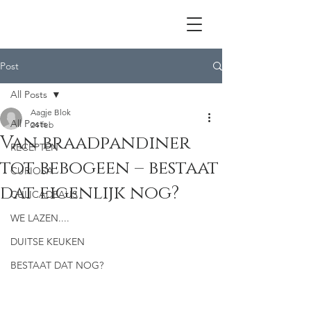
Post
All Posts
Aagje Blok
All Posts
24 feb
Van braadpandiner
RECEPTEN
tot bebogeen – bestaat
CURIOSA
dat eigenlijk nog?
CULICADEAUS
WE LAZEN....
DUITSE KEUKEN
BESTAAT DAT NOG?