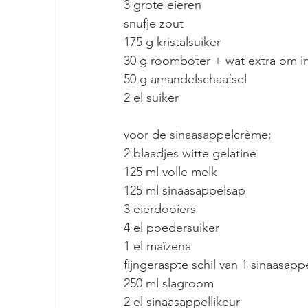
3 grote eieren
snufje zout
175 g kristalsuiker
30 g roomboter + wat extra om in
50 g amandelschaafsel
2 el suiker
voor de sinaasappelcrème:
2 blaadjes witte gelatine
125 ml volle melk
125 ml sinaasappelsap
3 eierdooiers
4 el poedersuiker
1 el maïzena
fijngeraspte schil van 1 sinaasapp
250 ml slagroom
2 el sinaasappellikeur