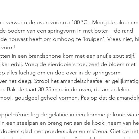
: verwarm de oven voor op 180 ºC . Meng de bloem m
 de bodem van een springvorm in met boter – de rand 
de houvast heeft om omhoog te ‘kruipen’. Vrees niet, hi
 vorm!  
itten in een brandschone kom met een snufje zout stijf. 
uiker erbij. Voeg de eierdooiers toe, zeef de bloem met 
 alles luchtig om en doe over in de springvorm.  
ver het deeg. Strooi het amandelschaafsel er gelijkmatig
er. Bak de taart 30-35 min. in de oven; de amandelen, 
 mooi, goudgeel geheel vormen. Pas op dat de amandel
ppelcrème: leg de gelatine in een kommetje koud water
in een steelpan en breng net aan de kook; neem van he
rdooiers glad met poedersuiker en maïzena. Giet de het