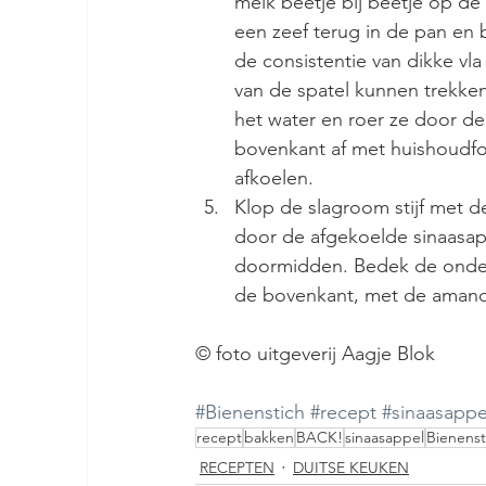
melk beetje bij beetje op de
een zeef terug in de pan en 
de consistentie van dikke vla
van de spatel kunnen trekken
het water en roer ze door d
bovenkant af met huishoudfol
afkoelen.  
Klop de slagroom stijf met de
door de afgekoelde sinaasap
doormidden. Bedek de onders
de bovenkant, met de amande
© foto uitgeverij Aagje Blok
#Bienenstich
#recept
#sinaasappe
recept
bakken
BACK!
sinaasappel
Bienenst
RECEPTEN
DUITSE KEUKEN