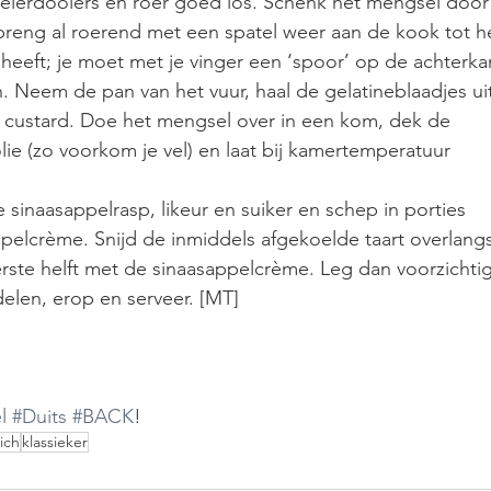
 eierdooiers en roer goed los. Schenk het mengsel door
breng al roerend met een spatel weer aan de kook tot h
 heeft; je moet met je vinger een ‘spoor’ op de achterka
. Neem de pan van het vuur, haal de gelatineblaadjes uit
e custard. Doe het mengsel over in een kom, dek de 
ie (zo voorkom je vel) en laat bij kamertemperatuur 
 sinaasappelrasp, likeur en suiker en schep in porties 
pelcrème. Snijd de inmiddels afgekoelde taart overlangs
te helft met de sinaasappelcrème. Leg dan voorzichtig
len, erop en serveer. [MT] 
l
#Duits
#BACK
!
ich
klassieker