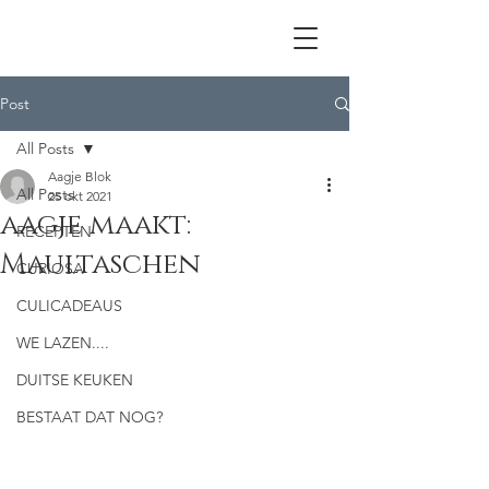
Post
All Posts
Aagje Blok
All Posts
25 okt 2021
aagje maakt:
RECEPTEN
Maultaschen
CURIOSA
CULICADEAUS
WE LAZEN....
DUITSE KEUKEN
BESTAAT DAT NOG?