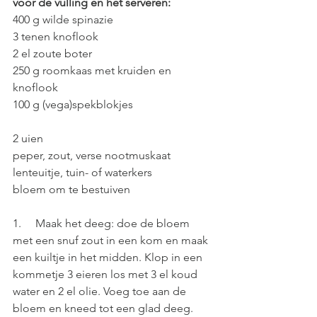
voor de vulling en het serveren:
400 g wilde spinazie
3 tenen knoflook
2 el zoute boter
250 g roomkaas met kruiden en 
knoflook
100 g (vega)spekblokjes
2 uien
peper, zout, verse nootmuskaat
lenteuitje, tuin- of waterkers
bloem om te bestuiven
1.     Maak het deeg: doe de bloem 
met een snuf zout in een kom en maak 
een kuiltje in het midden. Klop in een 
kommetje 3 eieren los met 3 el koud 
water en 2 el olie. Voeg toe aan de 
bloem en kneed tot een glad deeg. 