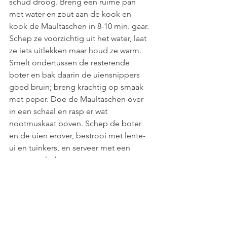
schud droog. Breng een ruime pan 
met water en zout aan de kook en 
kook de Maultaschen in 8-10 min. gaar. 
Schep ze voorzichtig uit het water, laat 
ze iets uitlekken maar houd ze warm. 
Smelt ondertussen de resterende 
boter en bak daarin de uiensnippers 
goed bruin; breng krachtig op smaak 
met peper. Doe de Maultaschen over 
in een schaal en rasp er wat 
nootmuskaat boven. Schep de boter 
en de uien erover, bestrooi met lente-
ui en tuinkers, en serveer met een 
groene salade. 
Dit recept is (iets aangepast) afkomstig 
uit ons boek 
KOCH! Duitse keuken 
anno nu
, dat helaas niet meer leverbaar 
is.